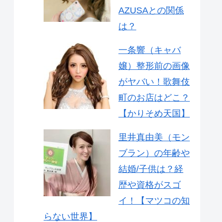
AZUSAとの関係
は？
一条響（キャバ
嬢）整形前の画像
がヤバい！歌舞伎
町のお店はどこ？
【かりそめ天国】
里井真由美（モン
ブラン）の年齢や
結婚/子供は？経
歴や資格がスゴ
イ！【マツコの知
らない世界】