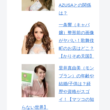
AZUSAとの関係
は？
一条響（キャバ
嬢）整形前の画像
がヤバい！歌舞伎
町のお店はどこ？
【かりそめ天国】
里井真由美（モン
ブラン）の年齢や
結婚/子供は？経
歴や資格がスゴ
イ！【マツコの知
らない世界】