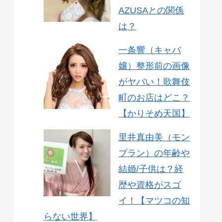
AZUSAとの関係
は？
一条響（キャバ
嬢）整形前の画像
がヤバい！歌舞伎
町のお店はどこ？
【かりそめ天国】
里井真由美（モン
ブラン）の年齢や
結婚/子供は？経
歴や資格がスゴ
イ！【マツコの知
らない世界】