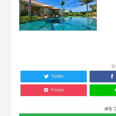
シ
Twitter
Pocket
ai