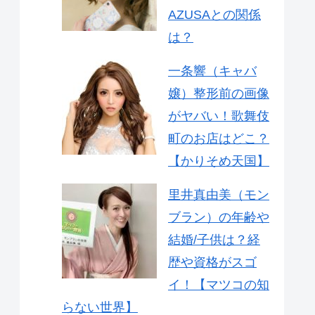
AZUSAとの関係
は？
一条響（キャバ
嬢）整形前の画像
がヤバい！歌舞伎
町のお店はどこ？
【かりそめ天国】
里井真由美（モン
ブラン）の年齢や
結婚/子供は？経
歴や資格がスゴ
イ！【マツコの知
らない世界】