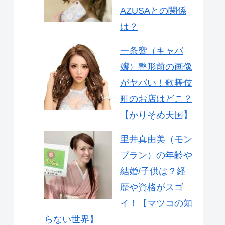
AZUSAとの関係
は？
一条響（キャバ
嬢）整形前の画像
がヤバい！歌舞伎
町のお店はどこ？
【かりそめ天国】
里井真由美（モン
ブラン）の年齢や
結婚/子供は？経
歴や資格がスゴ
イ！【マツコの知
らない世界】