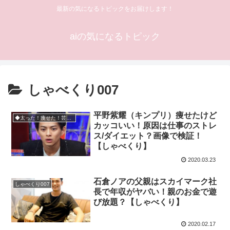
最新の気になるトピックをお届けします！
aiの気になるトピック
しゃべくり007
平野紫耀（キンプリ）痩せたけど
◆太った！痩せた！芸能人・有名人
カッコいい！原因は仕事のストレ
ス/ダイエット？画像で検証！
【しゃべくり】
2020.03.23
石倉ノアの父親はスカイマーク社
しゃべくり007
長で年収がヤバい！親のお金で遊
び放題？【しゃべくり】
2020.02.17