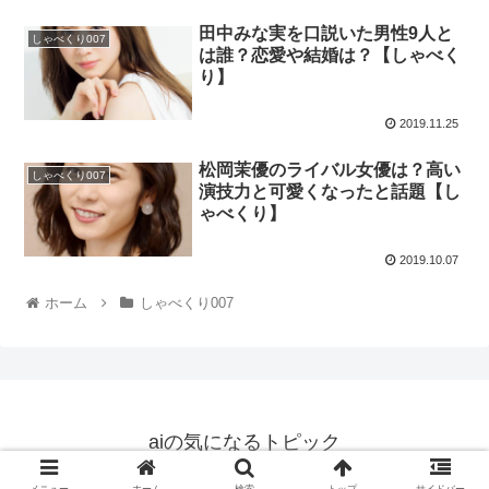
田中みな実を口説いた男性9人と
しゃべくり007
は誰？恋愛や結婚は？【しゃべく
り】
2019.11.25
松岡茉優のライバル女優は？高い
しゃべくり007
演技力と可愛くなったと話題【し
ゃべくり】
2019.10.07
ホーム
しゃべくり007
aiの気になるトピック
© 2019 aiの気になるトピック.