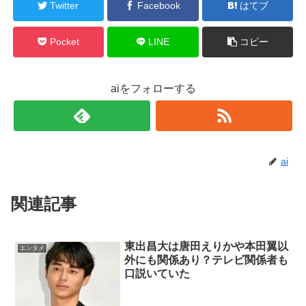
Twitter
Facebook
はてブ
Pocket
LINE
コピー
aiをフォローする
ai
関連記事
東出昌大は唐田えりかや本田翼以
エンタメ
外にも関係あり？テレビ関係者も
口説いていた