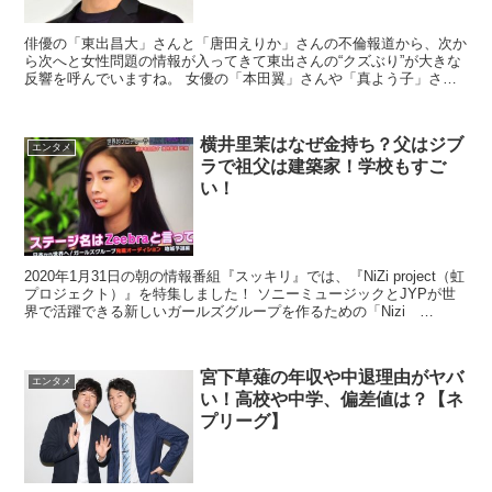
俳優の「東出昌大」さんと「唐田えりか」さんの不倫報道から、次か
ら次へと女性問題の情報が入ってきて東出さんの“クズぶり”が大きな
反響を呼んでいますね。 女優の「本田翼」さんや「真よう子」さん
を口説いたとされていますが、テレビ関係...
横井里茉はなぜ金持ち？父はジブ
エンタメ
ラで祖父は建築家！学校もすご
い！
2020年1月31日の朝の情報番組『スッキリ』では、『NiZi project（虹
プロジェクト）』を特集しました！ ソニーミュージックとJYPが世
界で活躍できる新しいガールズグループを作るための「Nizi
Project（虹プロジェク...
宮下草薙の年収や中退理由がヤバ
エンタメ
い！高校や中学、偏差値は？【ネ
プリーグ】