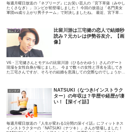
毎週月曜日放送の『ネプリーグ』にお笑い芸人の「宮下草薙（みやし
たくさなぎ）」コンビが初登場しました！ 今回の放送は「名門美女
軍団vs成り上がり男子チーム」で対決しましたね。 最近、宮下草薙
は最近バラエティー番組に引っ張り...
比留川游は三宅健の恋人で結婚秒
エンタメ
読み？元カレは伊勢谷友介。【画
像】
V6・三宅健さんとモデルの比留川游（ひるかわゆう）さんのデート
現場を女性自身が報じました。 今まで数々の女性と浮名を流してき
た三宅さんですが、そろその結婚を意識しての交際なのでしょうか？
三宅さんが選んだ比留川游...
NATSUKI（なつき/インストラク
エンタメ
ター）の年収は？学歴や経歴が凄
い！【深イイ話】
毎週月曜日放送の『人生が変わる1分間の深イイ話』にフィットネス
インストラクターの「NATSUKI（ナツキ）」さんが登場しました！