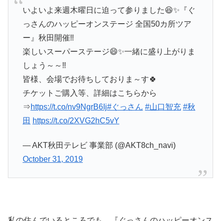
いよいよ来週木曜日に迫って参りました😆✨『ぐ
っさんのハッピーオンステージ 全国50カ所ツア
ー』秋田開催‼️
楽しいスーパーステージ😄✨一緒に盛り上がりま
しょう～～‼️
皆様、会場でお待ちしておりま～す🍀
チケットご購入等、詳細はこちらから
⇒
https://t.co/nv9NgrB6Ij
#ぐっさん
#山口智充
#秋
田
https://t.co/2XVG2hC5vY
— AKT秋田テレビ 事業部 (@AKT8ch_navi)
October 31, 2019
私の住んでいるところでも、『ぐっさんのハッピーオンス