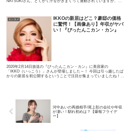
NATSUKIさん、とくかく汗をかきまくって運動されていますが、
NATSUKIに憧れる女性が急増...
IKKOの新居はどこ？豪邸の価格
エンタメ
に驚愕！【画像あり】年収がヤバ
い！『ぴったんこカン・カン』
2020年2月14日放送の『ぴったんこカン・カン』に美容家の
「IKKO（いっこう）」さんが登場しました～！ 今回は引っ越したば
かりの新居を初公開するということで注目が集まっていましたね！
今までのご自宅や別荘、年...
河中あいの再婚相手/尾上彰の会社や年収
が凄い！馴れ初めは？【爆報フライデ
ー】