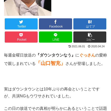
Twitter
Facebook
はてブ
Pocket
LINE
コピー
2021.06.01
2020.04.24
毎週金曜日放送の
『ダウンタウンなう』
に
ぐっさん
の愛称
「山口智充」
で親しまれている
さんが登場しました。
実はダウンタウンとは10年ぶりの再会ということです
が、共演NGもウワサされていました。
この日の放送でその真相が明らかにあるということで話題