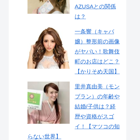
AZUSAとの関係
は？
一条響（キャバ
嬢）整形前の画像
がヤバい！歌舞伎
町のお店はどこ？
【かりそめ天国】
里井真由美（モン
ブラン）の年齢や
結婚/子供は？経
歴や資格がスゴ
イ！【マツコの知
らない世界】