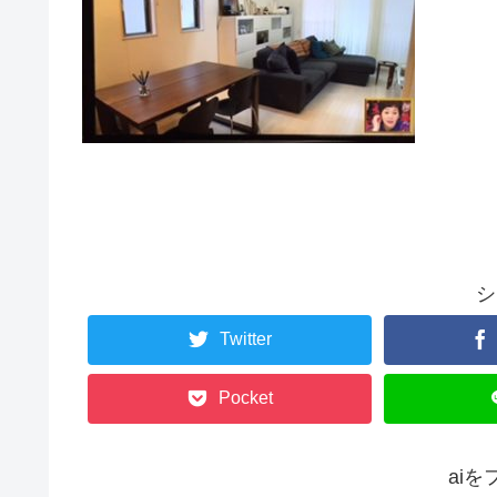
シ
Twitter
Pocket
ai