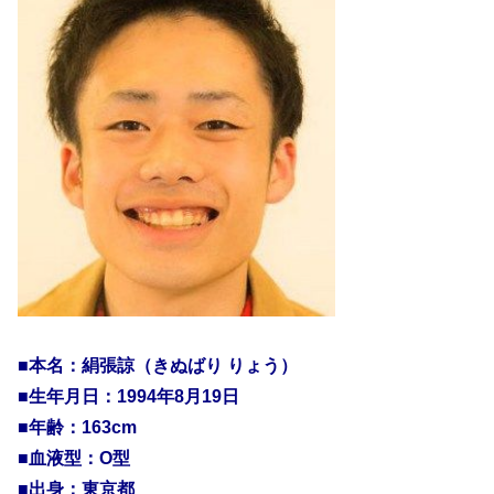
■本名：絹張諒（きぬばり りょう）
■生年月日：1994年8月19日
■年齢：163cm
■血液型：O型
■出身：東京都