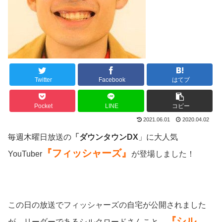
Twitter
Facebook
はてブ
Pocket
LINE
コピー
2021.06.01
2020.04.02
毎週木曜日放送の
「ダウンタウンDX
」に大人気
『フィッシャーズ』
YouTuber
が登場しました！
この日の放送でフィッシャーズの自宅が公開されました
『シル
が、リーダーであるシルクロードさんこと、