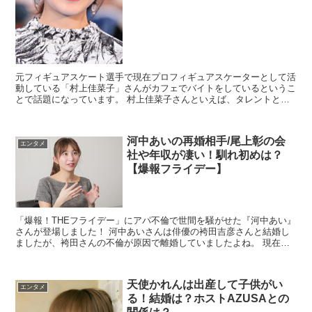
元フィギュアスケート選手で現在プロフィギュアスケーターとして活
動している「村上佳菜子」さんがカフェでバイトをしているというこ
とで話題になっています。 村上佳菜子さんといえば、タレントとし
てバラエティ番組やスポーツ番組に引っ張り...
河中あいの再婚相手/尾上彰の会
エンタメ
社や年収が凄い！馴れ初めは？
【爆報フライデー】
「爆報！THEフライデー」にアパ不倫で世間を騒がせた『河中あい』
さんが登場しました！ 河中あいさんは俳優の袴田吉彦さんと結婚し
ましたが、袴田さんの不倫が原因で離婚していましたよね。 現在、
河中あいさんは別の男性と結婚し、...
天使かれんは出産して子供がい
エンタメ
る！結婚は？ホストAZUSAとの