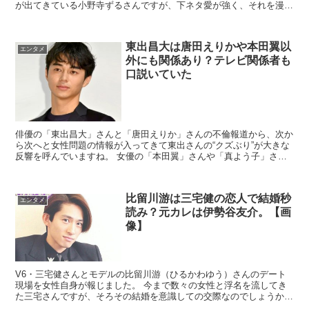
が出てきている小野寺ずるさんですが、下ネタ愛が強く、それを漫画
で表現していてかなりアウトな方でした・・・汗...
東出昌大は唐田えりかや本田翼以
エンタメ
外にも関係あり？テレビ関係者も
口説いていた
俳優の「東出昌大」さんと「唐田えりか」さんの不倫報道から、次か
ら次へと女性問題の情報が入ってきて東出さんの“クズぶり”が大きな
反響を呼んでいますね。 女優の「本田翼」さんや「真よう子」さん
を口説いたとされていますが、テレビ関係...
比留川游は三宅健の恋人で結婚秒
エンタメ
読み？元カレは伊勢谷友介。【画
像】
V6・三宅健さんとモデルの比留川游（ひるかわゆう）さんのデート
現場を女性自身が報じました。 今まで数々の女性と浮名を流してき
た三宅さんですが、そろその結婚を意識しての交際なのでしょうか？
三宅さんが選んだ比留川游...