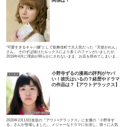
関係は？
“可愛すぎるキャバ嬢”として歌舞伎町で大人気だった『天使かれん』
さん。 そのずば抜けたルックスにより多くのファンがいましたが、
2019年4月に理由が明らかにされないまま、お店を辞めてしまいまし
た。 天使かれんさんが辞めて...
小野寺ずるの漫画の評判がヤバ
エンタメ
い！彼氏はいるの？経歴やドラマ
の作品は？【アウトデラックス】
2020年2月13日放送の『アウト×デラックス』に女優の「小野寺ず
る」さんが登場しました。 メジャーなドラマに出演し、徐々に人気