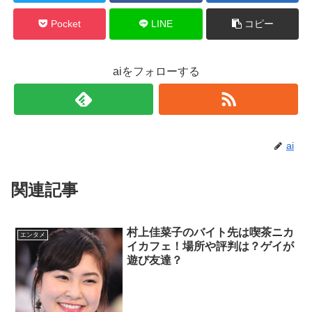
Pocket
LINE
コピー
aiをフォローする
ai
関連記事
村上佳菜子のバイト先は喫茶ニカ
エンタメ
イカフェ！場所や評判は？ゲイが
遊び友達？