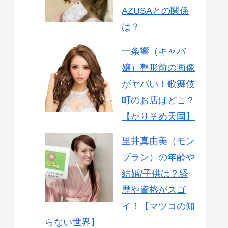
AZUSAとの関係
は？
一条響（キャバ
嬢）整形前の画像
がヤバい！歌舞伎
町のお店はどこ？
【かりそめ天国】
里井真由美（モン
ブラン）の年齢や
結婚/子供は？経
歴や資格がスゴ
イ！【マツコの知
らない世界】