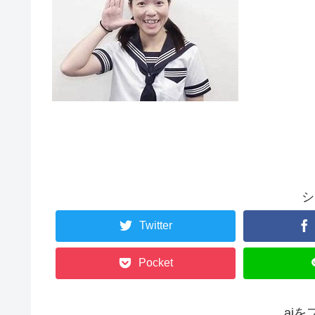
シ
Twitter
Pocket
ai