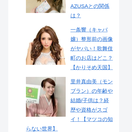
AZUSAとの関係
は？
一条響（キャバ
嬢）整形前の画像
がヤバい！歌舞伎
町のお店はどこ？
【かりそめ天国】
里井真由美（モン
ブラン）の年齢や
結婚/子供は？経
歴や資格がスゴ
イ！【マツコの知
らない世界】