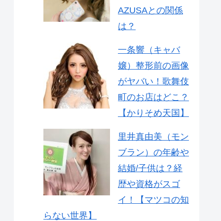
AZUSAとの関係
は？
一条響（キャバ
嬢）整形前の画像
がヤバい！歌舞伎
町のお店はどこ？
【かりそめ天国】
里井真由美（モン
ブラン）の年齢や
結婚/子供は？経
歴や資格がスゴ
イ！【マツコの知
らない世界】