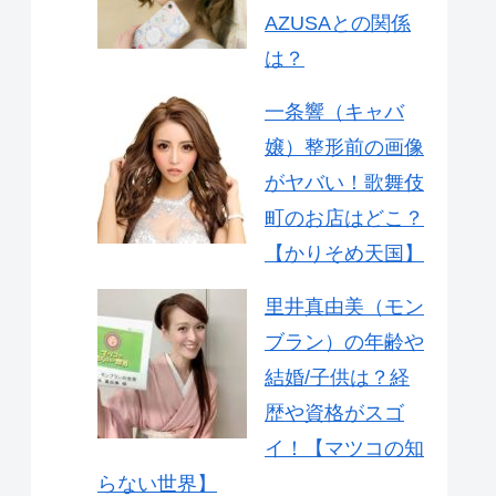
AZUSAとの関係
は？
一条響（キャバ
嬢）整形前の画像
がヤバい！歌舞伎
町のお店はどこ？
【かりそめ天国】
里井真由美（モン
ブラン）の年齢や
結婚/子供は？経
歴や資格がスゴ
イ！【マツコの知
らない世界】