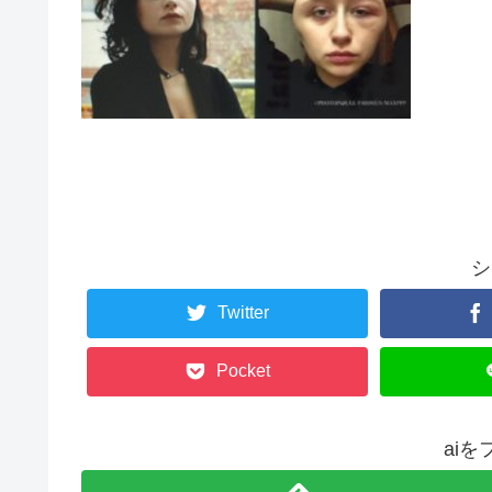
シ
Twitter
Pocket
ai