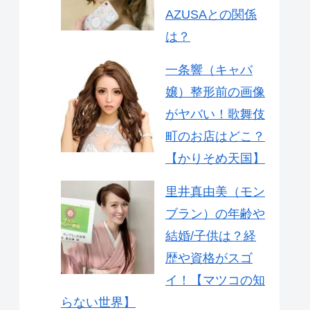
AZUSAとの関係
は？
一条響（キャバ
嬢）整形前の画像
がヤバい！歌舞伎
町のお店はどこ？
【かりそめ天国】
里井真由美（モン
ブラン）の年齢や
結婚/子供は？経
歴や資格がスゴ
イ！【マツコの知
らない世界】