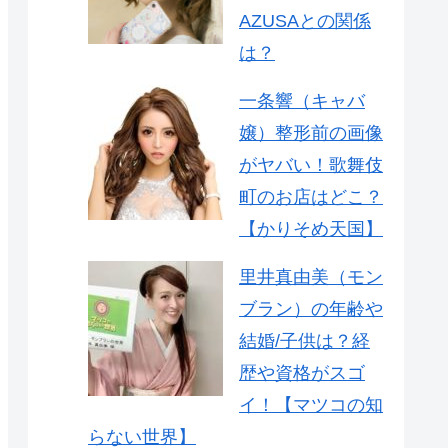
AZUSAとの関係
は？
一条響（キャバ
嬢）整形前の画像
がヤバい！歌舞伎
町のお店はどこ？
【かりそめ天国】
里井真由美（モン
ブラン）の年齢や
結婚/子供は？経
歴や資格がスゴ
イ！【マツコの知
らない世界】