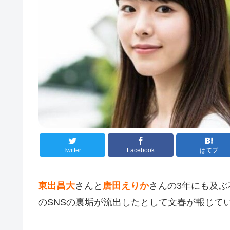
Twitter
Facebook
はてブ
東出昌大
さんと
唐田えりか
さんの3年にも及
のSNSの裏垢が流出したとして文春が報じて