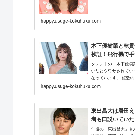
happy.usuge-kokuhuku.com
木下優樹菜と乾貴
検証！飛行機で手
タレントの「木下優樹
いたとウワサされてい
なっています。 複数の目撃者がいるようで信ぴょう性が高いのではないかと予想
されます...
happy.usuge-kokuhuku.com
東出昌大は唐田え
者も口説いていた
俳優の「東出昌大」さ