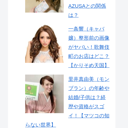
AZUSAとの関係
は？
一条響（キャバ
嬢）整形前の画像
がヤバい！歌舞伎
町のお店はどこ？
【かりそめ天国】
里井真由美（モン
ブラン）の年齢や
結婚/子供は？経
歴や資格がスゴ
イ！【マツコの知
らない世界】