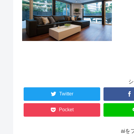
シ
Twitter
Pocket
ai