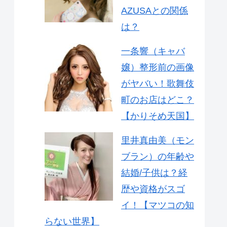
AZUSAとの関係
は？
一条響（キャバ
嬢）整形前の画像
がヤバい！歌舞伎
町のお店はどこ？
【かりそめ天国】
里井真由美（モン
ブラン）の年齢や
結婚/子供は？経
歴や資格がスゴ
イ！【マツコの知
らない世界】