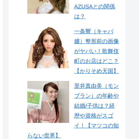
AZUSAとの関係
は？
一条響（キャバ
嬢）整形前の画像
がヤバい！歌舞伎
町のお店はどこ？
【かりそめ天国】
里井真由美（モン
ブラン）の年齢や
結婚/子供は？経
歴や資格がスゴ
イ！【マツコの知
らない世界】