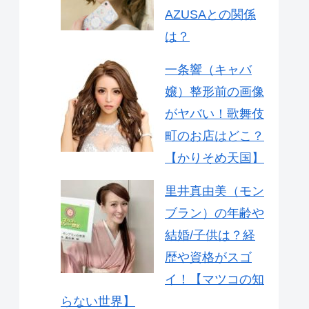
AZUSAとの関係
は？
一条響（キャバ
嬢）整形前の画像
がヤバい！歌舞伎
町のお店はどこ？
【かりそめ天国】
里井真由美（モン
ブラン）の年齢や
結婚/子供は？経
歴や資格がスゴ
イ！【マツコの知
らない世界】