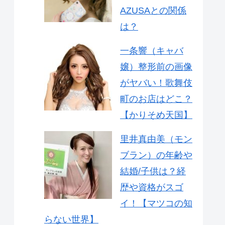
AZUSAとの関係
は？
一条響（キャバ
嬢）整形前の画像
がヤバい！歌舞伎
町のお店はどこ？
【かりそめ天国】
里井真由美（モン
ブラン）の年齢や
結婚/子供は？経
歴や資格がスゴ
イ！【マツコの知
らない世界】