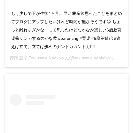
もう少しで下が生後4ヶ月。早い😂産後思ったことをまとめ
てブログにアップしたいけれど時間が無さそうです😅 ちょ
っと離れすぎかなーって思ったけどなかなか楽しい6歳差育
児😆ケンカするのかな🤔 #parenting #育児 #6歳差姉弟 #這
えば立て、立てば歩めのナントカカントカ🚶‍♀️
徳澤 直子 Tokuzawa Naoko
さん(@tokuzawa.naoko)がシェアした投稿 –