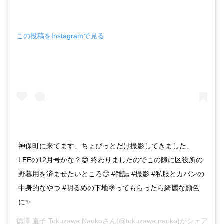
この投稿をInstagramで見る
神保町に来てます、ちょびっとだけ撮影してきました、
LEEの12月号かな？😊 終わりましたのでこの隙に区役所の
野暮用を済ませたいところ🙄 #雑誌 #撮影 #私服とカバンの
中身的なやつ #明るめの下地塗ってもらったら綺麗な顔色
に✨
徳澤 直子 Tokuzawa Naoko
さん(@tokuzawa.naoko)がシェアし