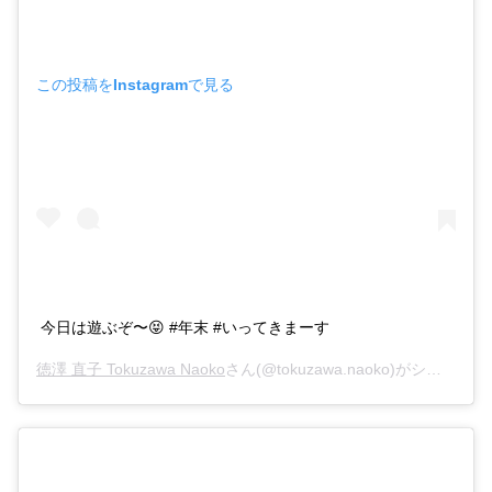
この投稿をInstagramで見る
今日は遊ぶぞ〜😝 #年末 #いってきまーす
徳澤 直子 Tokuzawa Naoko
さん(@tokuzawa.naoko)がシェアした投稿 –