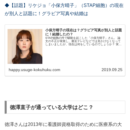
◆【話題】リケジョ「小保方晴子」（STAP細胞）の現在
が別人と話題に！グラビア写真や結婚は
小保方晴子の現在は？グラビア写真が別人と話題
に！結婚したの？
STAP細胞の件で騒動を起こした「小保方晴子」さん。 論
文の不正が発覚し、最近テレビなどでは見かけなくなって
しまいましたが、現在は何をしているのでしょうか？ 実
は、現在驚きの姿になっていると密かに話題になっていま
す！ ...
happy.usuge-kokuhuku.com
2019.09.25
徳澤直子が通っている大学はどこ？
徳澤さんは2013年に看護師資格取得のために医療系の大