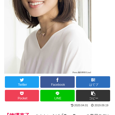
Twitter
Facebook
はてブ
Pocket
LINE
コピー
2020.04.01
2019.09.19