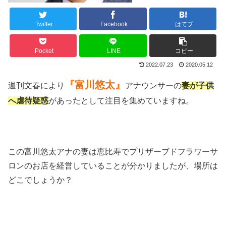
Twitter
Facebook
はてブ
Pocket
LINE
コピー
2022.07.23
2020.05.12
『富川悠太』
週刊文春により
アナウンサーの
妻が子供
へ虐待疑惑
があったとして注目を集めていますね。
この富川悠太アナの妻は恵比寿でプリザーブドフラワーサ
ロンのお店を経営していることが分かりましたが、場所は
どこでしょうか？