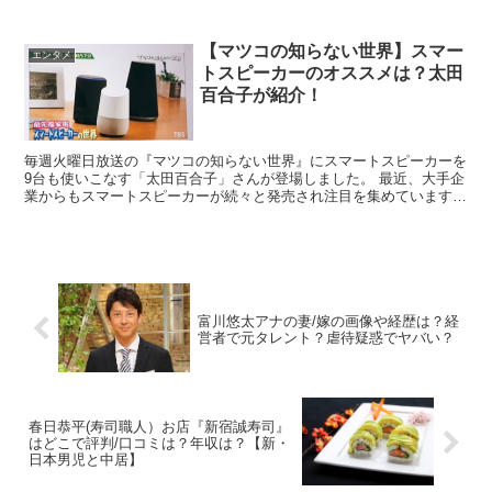
この社長である『佐瀬社長』が関わ...
【マツコの知らない世界】スマー
エンタメ
トスピーカーのオススメは？太田
百合子が紹介！
毎週火曜日放送の『マツコの知らない世界』にスマートスピーカーを
9台も使いこなす「太田百合子」さんが登場しました。 最近、大手企
業からもスマートスピーカーが続々と発売され注目を集めています
が、実際の使い方を知ることができ...
富川悠太アナの妻/嫁の画像や経歴は？経
営者で元タレント？虐待疑惑でヤバい？
春日恭平(寿司職人）お店『新宿誠寿司』
はどこで評判/口コミは？年収は？【新・
日本男児と中居】