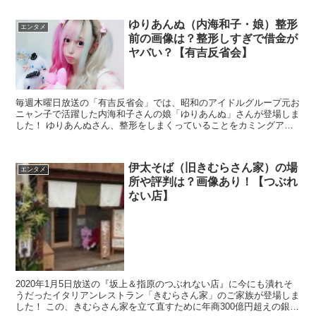
ゆりあんぬ（内海和子・娘）整形
エンタメ
前の画像は？整形しすぎで借金が
ヤバい？【有吉反省会】
毎週木曜日放送の「有吉反省会」では、昭和のアイドルグループ元お
ニャン子で活躍した内海和子さんの娘「ゆりあんぬ」さんが登場しま
した！ ゆりあんぬさん、整形をしまくっていることをカミングアウ
トしに来たということですが、母親の内海和...
伊太そば（旧きむらさん家）の場
エンタメ
所や評判は？画像あり！【つぶれ
ない店】
2020年1月5日放送の『坂上＆指原のつぶれない店』に今にも潰れそ
うだったイタリアンレストラン「きむらさん家」のご家族が登場しま
した！ この、きむらさん家を立て直すために年商300億円超えの銀だ