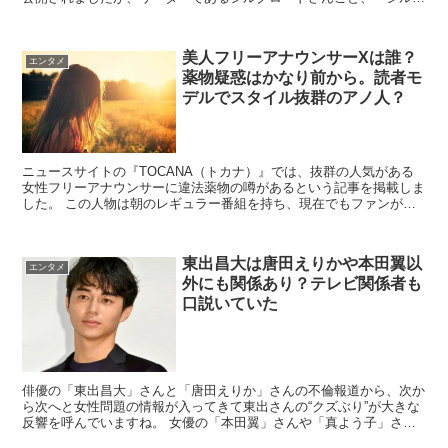
ク』さんの新居が明らかになりました...
美人フリーアナウンサーXは誰？
エンタメ
薬物疑惑はかなり前から。読者モ
デルでスタイル抜群のアノ人？
ニュースサイトの『TOCANA（トカナ）』では、抜群の人気がある
女性フリーアナウンサーに違法薬物の噂があるという記事を掲載しま
した。 この人物は朝のレギュラー番組を持ち、現在でもファンが多
くその可愛らしいルックスとキャラクター...
東出昌大は唐田えりかや本田翼以
エンタメ
外にも関係あり？テレビ関係者も
口説いていた
俳優の「東出昌大」さんと「唐田えりか」さんの不倫報道から、次か
ら次へと女性問題の情報が入ってきて東出さんの“クズぶり”が大きな
反響を呼んでいますね。 女優の「本田翼」さんや「真よう子」さん
を口説いたとされていますが、テレビ関係...