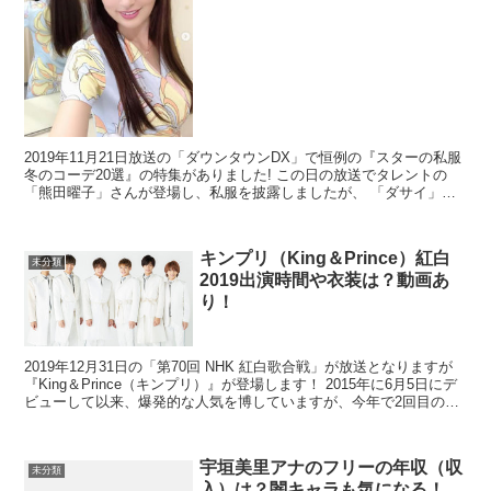
2019年11月21日放送の「ダウンタウンDX」で恒例の『スターの私服
冬のコーデ20選』の特集がありました! この日の放送でタレントの
「熊田曜子」さんが登場し、私服を披露しましたが、 「ダサイ」
「センスない」 な...
キンプリ（King＆Prince）紅白
未分類
2019出演時間や衣装は？動画あ
り！
2019年12月31日の「第70回 NHK 紅白歌合戦」が放送となりますが
『King＆Prince（キンプリ）』が登場します！ 2015年に6月5日にデ
ビューして以来、爆発的な人気を博していますが、今年で2回目の出
場となりますね＾＾ ...
宇垣美里アナのフリーの年収（収
未分類
入）は？闇キャラも気になる！