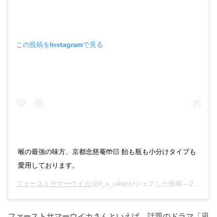
この投稿をInstagramで見る
喉の最強の味方、京都念慈菴🤲🏻 飴も瓶も小分けタイプも
愛用しております。
ファーストサマーウイカ
(@f_s_uika)がシェアした投稿 –
2019年11月月19日午前7時24分PST
ファーストサマーウイカさんといえば、話題のドラマ「凪