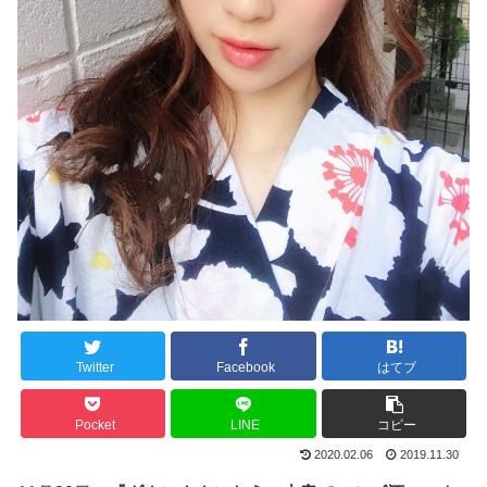
Twitter
Facebook
はてブ
Pocket
LINE
コピー
2020.02.06
2019.11.30