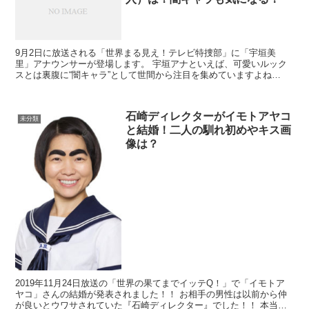
9月2日に放送される「世界まる見え！テレビ特捜部」に「宇垣美
里」アナウンサーが登場します。 宇垣アナといえば、可愛いルック
スとは裏腹に“闇キャラ”として世間から注目を集めていますよね
（笑） おそらく新しいキャラクターなん...
石崎ディレクターがイモトアヤコ
未分類
と結婚！二人の馴れ初めやキス画
像は？
2019年11月24日放送の「世界の果てまでイッテQ！」で「イモトア
ヤコ」さんの結婚が発表されました！！ お相手の男性は以前から仲
が良いとウワサされていた『石崎ディレクター』でした！！ 本当に