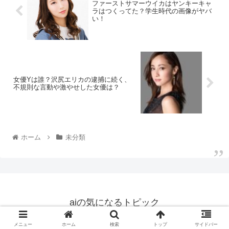
ファーストサマーウイカはヤンキーキャ
ラはつくってた？学生時代の画像がヤバ
い！
女優Yは誰？沢尻エリカの逮捕に続く、
不規則な言動や激やせした女優は？
ホーム
未分類
aiの気になるトピック
© 2019 aiの気になるトピック.
メニュー
ホーム
検索
トップ
サイドバー