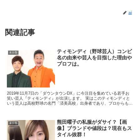
ai
関連記事
ティモンディ（野球芸人）コンビ
未分類
名の由来や芸人を目指した理由や
プロフは。
2019年11月7日の「ダウンタウンDX」に今注目を集めている若手お
笑い芸人『ティモンディ』が出演します。 実はこのティモンディと
いう芸人は高校野球の名門「済美高校」出身者であり、プロからもス
カウトが来ていたという実力の持ち主なんです...
熊田曜子の私服がダサイ？【画
未分類
像】ブランドや値段は？現在もス
タイル抜群！