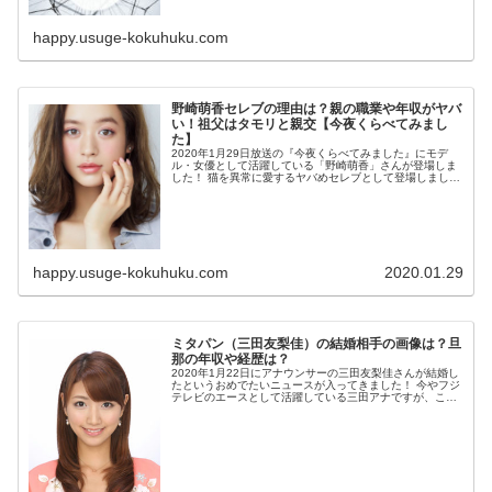
happy.usuge-kokuhuku.com
野崎萌香セレブの理由は？親の職業や年収がヤバ
い！祖父はタモリと親交【今夜くらべてみまし
た】
2020年1月29日放送の『今夜くらべてみました』にモデ
ル・女優として活躍している「野崎萌香」さんが登場しま
した！ 猫を異常に愛するヤバめセレブとして登場しました
が、高級食器バカラの器で猫に水をあげていて驚いてしま
いま...
happy.usuge-kokuhuku.com
2020.01.29
ミタパン（三田友梨佳）の結婚相手の画像は？旦
那の年収や経歴は？
2020年1月22日にアナウンサーの三田友梨佳さんが結婚し
たというおめでたいニュースが入ってきました！ 今やフジ
テレビのエースとして活躍している三田アナですが、この
タイミングでの結婚は驚きました！ お相手の男性は一般会
社...