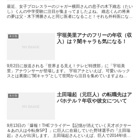
最近、女子プロレスラーのジャガー横田さんの息子の木下維志（たい
し）くんの中学受験に注目が集まってましたよね。 維志くんの将来
の夢は父・木下博勝さんと同じ医者になること！それも外科医になり
たいと日々勉強を頑張っているようです。 ...
宇垣美里アナのフリーの年収（収
未分類
入）は？闇キャラも気になる！
9月2日に放送される「世界まる見え！テレビ特捜部」に「宇垣美
里」アナウンサーが登場します。 宇垣アナといえば、可愛いルック
スとは裏腹に“闇キャラ”として世間から注目を集めていますよね
（笑） おそらく新しいキャラクターなん...
土田瑞起（元巨人）の転職先はア
未分類
パホテル？年収や彼女について
9月13日の「爆報！THEフライデー【記憶が消えていく天才ボクサー
＆あの人は今転身SP】」に巨人に在籍していた野球選手の『土田瑞
起』さんが出演します。 土田瑞起さんといえば、巨人で2014年頃か