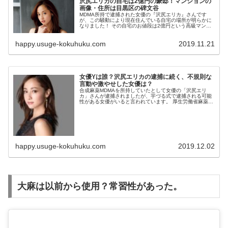
沢尻エリカの自宅は2億円の豪邸！マンションの
画像・住所は目黒区の碑文谷
MDMA所持で逮捕された女優の『沢尻エリカ』さんです
が、この騒動により現在住んでいる自宅の場所が明らかに
なりました！ その自宅のお値段は2億円という高級マンシ
ョンでした！！ また、沢尻さん以外にも芸能人の方が多く
住んでい...
happy.usuge-kokuhuku.com
2019.11.21
女優Yは誰？沢尻エリカの逮捕に続く、不規則な
言動や激やせした女優は？
合成麻薬MDMAを所持していたとして女優の「沢尻エリ
カ」さんが逮捕されましたが、芋づる式で逮捕される可能
性がある女優がいると言われています。 厚生労働省麻薬取
締部（通称：マトリ）がマークしている人物が沢尻さんよ
りも格上の女優で...
happy.usuge-kokuhuku.com
2019.12.02
大麻は以前から使用？常習性があった。