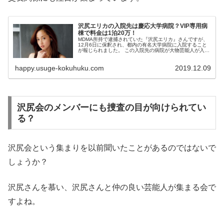
沢尻エリカの入院先は慶応大学病院？VIP専用病
棟で料金は1泊20万！
MDMA所持で逮捕されていた『沢尻エリカ』さんですが、
12月6日に保釈され、都内の有名大学病院に入院すること
が報じられました。 この入院先の病院が大物芸能人が入院
していたと言われていることでも話題になっていますが、
なんとVIP...
happy.usuge-kokuhuku.com
2019.12.09
沢尻会のメンバーにも捜査の目が向けられてい
る？
沢尻会という集まりを以前聞いたことがあるのではないで
しょうか？
沢尻さんを慕い、沢尻さんと仲の良い芸能人が集まる会で
すよね。