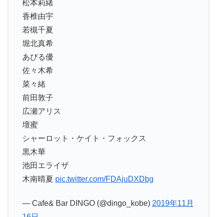
松本莉緒
香椎由宇
若槻千夏
堀北真希
あびる優
佐々木希
菜々緒
前田敦子
広瀬アリス
壇蜜
シャーロット・ケイト・フォックス
黒木華
池田エライザ
木南晴夏
pic.twitter.com/FDAjuDXDbg
— Cafe& Bar DINGO (@dingo_kobe)
2019年11月
16日