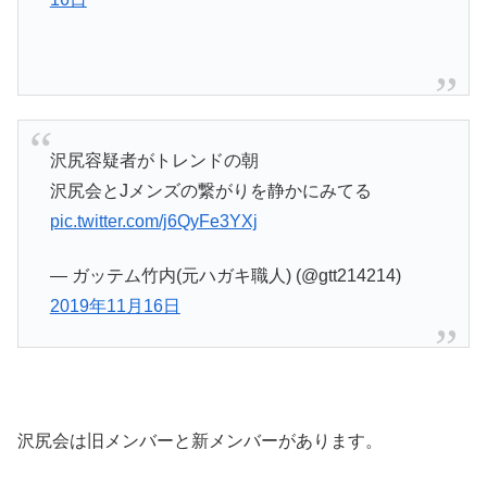
沢尻容疑者がトレンドの朝
沢尻会とJメンズの繋がりを静かにみてる
pic.twitter.com/j6QyFe3YXj
— ガッテム竹内(元ハガキ職人) (@gtt214214)
2019年11月16日
沢尻会は旧メンバーと新メンバーがあります。