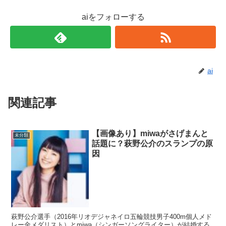
aiをフォローする
ai
関連記事
【画像あり】miwaがさげまんと
未分類
話題に？萩野公介のスランプの原
因
萩野公介選手（2016年リオデジャネイロ五輪競技男子400m個人メド
レー金メダリスト）とmiwa（シンガーソングライター）が結婚する