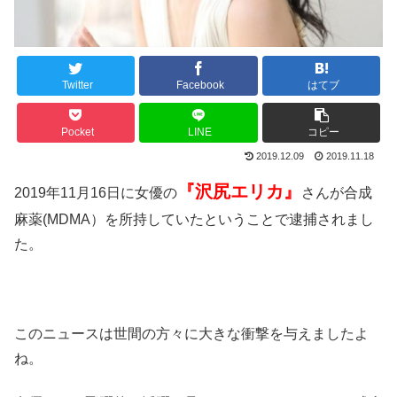
Twitter
Facebook
はてブ
Pocket
LINE
コピー
2019.12.09
2019.11.18
『沢尻エリカ』
2019年11月16日に女優の
さんが
合成
麻薬(MDMA）を所持
していたということで逮捕されまし
た。
このニュースは世間の方々に大きな衝撃を与えましたよ
ね。