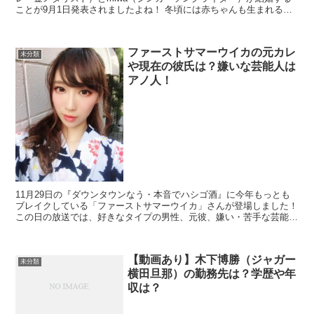
ことが9月1日発表されましたよね！ 冬頃には赤ちゃんも生まれるよ
うで本当におめでたいですね♪ ...
ファーストサマーウイカの元カレ
未分類
や現在の彼氏は？嫌いな芸能人は
アノ人！
11月29日の『ダウンタウンなう・本音でハシゴ酒』に今年もっとも
ブレイクしている「ファーストサマーウイカ」さんが登場しました！
この日の放送では、好きなタイプの男性、元彼、嫌い・苦手な芸能人
のことをポロっと暴露していて話題になっていま...
【動画あり】木下博勝（ジャガー
未分類
横田旦那）の勤務先は？学歴や年
収は？