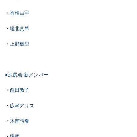
・香椎由宇
・堀北真希
・上野樹里
●沢尻会 新メンバー
・前田敦子
・広瀬アリス
・木南晴夏
・壇蜜