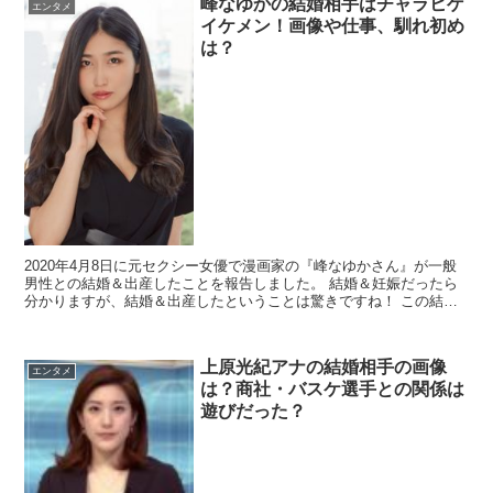
峰なゆかの結婚相手はチャラヒゲ
エンタメ
イケメン！画像や仕事、馴れ初め
は？
2020年4月8日に元セクシー女優で漫画家の『峰なゆかさん』が一般
男性との結婚＆出産したことを報告しました。 結婚＆妊娠だったら
分かりますが、結婚＆出産したということは驚きですね！ この結婚
した男性は一般男性です...
上原光紀アナの結婚相手の画像
エンタメ
は？商社・バスケ選手との関係は
遊びだった？