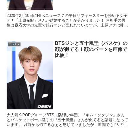
2020年2月10日にNHKニュース７の平日サブキャスターを務める女子
アナ「上原光紀」さんが結婚することが分かりました！ お相手の男
性は慶応大学の先輩で銀行マンと言われていますが、上原アナは昨年
に他の男性とデートしている姿を週...
BTSジンと五十嵐圭（バスケ）の
エンタメ
顔が似てる！顔のパーツを画像で
比較！
大人気K-POPグループBTS（防弾少年団）『キム・ソクジン』さん
とバスケットボール選手の『五十嵐圭』さんが似てると話題になって
います。 以前から似てるなぁと感じていましたが、世間でも2人の顔
が似てるという口コミがたくさん寄せ...