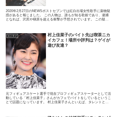
2020年2月27日のNEWSポストセブンでは紅白出場女性歌手に薬物疑
惑があると報じました。 この人物は、誰もが知る歌姫であり、逮捕
となれば、沢尻や槇原を超える衝撃が予想されています。 この疑惑
の人物のイニシャル...
村上佳菜子のバイト先は喫茶ニカ
エンタメ
イカフェ！場所や評判は？ゲイが
遊び友達？
元フィギュアスケート選手で現在プロフィギュアスケーターとして活
動している「村上佳菜子」さんがカフェでバイトをしているというこ
とで話題になっています。 村上佳菜子さんといえば、タレントとし
てバラエティ番組やスポーツ番組に引っ張り...