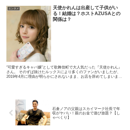
天使かれんは出産して子供がい
エンタメ
る！結婚は？ホストAZUSAとの
関係は？
“可愛すぎるキャバ嬢”として歌舞伎町で大人気だった『天使かれん』
さん。 そのずば抜けたルックスにより多くのファンがいましたが、
2019年4月に理由が明らかにされないまま、お店を辞めてしまいまし
た。 天使かれんさんが辞めて...
石倉ノアの父親はスカイマーク社長で年
収がヤバい！親のお金で遊び放題？【し
ゃべくり】