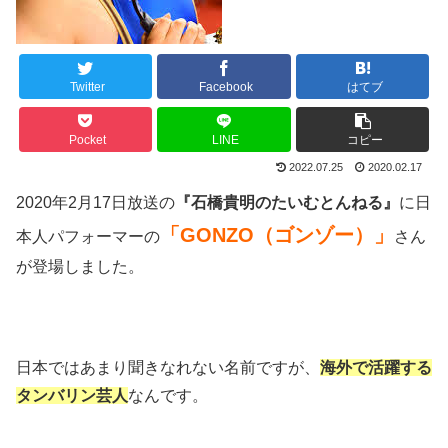
Twitter
Facebook
はてブ
Pocket
LINE
コピー
2022.07.25
2020.02.17
2020年2月17日放送の
『石橋貴明のたいむとんねる』
に日
「GONZO（ゴンゾー）」
本人パフォーマーの
さん
が登場しました。
日本ではあまり聞きなれない名前ですが、
海外で活躍する
タンバリン芸人
なんです。