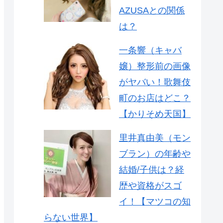
AZUSAとの関係
は？
一条響（キャバ
嬢）整形前の画像
がヤバい！歌舞伎
町のお店はどこ？
【かりそめ天国】
里井真由美（モン
ブラン）の年齢や
結婚/子供は？経
歴や資格がスゴ
イ！【マツコの知
らない世界】