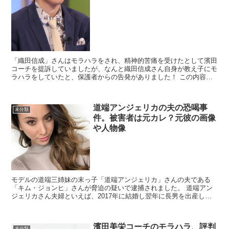
「織田信成」さんはモラハラをされ、精神的苦痛を受けたとして濱田
コーチを提訴していましたが、なんと織田信成さん自身が教え子にモ
ラハラをしていたと、保護者からの告発がありました！ この内容は
真実なのでしょうか？ モラハラされ...
道端アンジェリカの夫の恐喝事
未分類
件。被害者は元カレ？元彼の画像
や人物像
モデルの道端三姉妹の末っ子「道端アンジェリカ」さんの夫である
「キム・ジョンヒ」さんが脅迫の疑いで逮捕されました。 道端アン
ジェリカさん夫婦といえば、2017年に結婚し翌年に長男を出産して
います。インスタグラムにはとても幸せそう...
濱田美栄コーチのモラハラ、評判
未分類