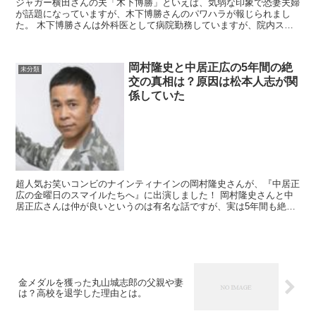
ジャガー横田さんの夫「木下博勝」といえば、気弱な印象で恐妻夫婦
が話題になっていますが、木下博勝さんのパワハラが報じられまし
た。 木下博勝さんは外科医として病院勤務していますが、院内スタ
ッフにパワハラを日常的にしていて、自殺未遂...
岡村隆史と中居正広の5年間の絶
未分類
交の真相は？原因は松本人志が関
係していた
超人気お笑いコンビのナインティナインの岡村隆史さんが、『中居正
広の金曜日のスマイルたちへ』に出演しました！ 岡村隆史さんと中
居正広さんは仲が良いというのは有名な話ですが、実は5年間も絶交
していたという事実がありました。 ...
金メダルを獲った丸山城志郎の父親や妻
は？高校を退学した理由とは。