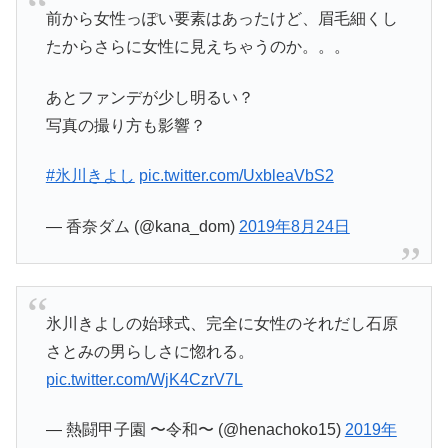
前から女性っぽい要素はあったけど、眉毛細くし
たからさらに女性に見えちゃうのか。。。
あとファンデが少し明るい？
写真の撮り方も影響？
#氷川きよし
pic.twitter.com/UxbleaVbS2
— 香奈ダム (@kana_dom)
2019年8月24日
氷川きよしの始球式、完全に女性のそれだし石原
さとみの男らしさに惚れる。
pic.twitter.com/WjK4CzrV7L
— 熱闘甲子園 〜令和〜 (@henachoko15)
2019年