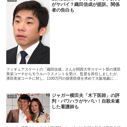
がヤバイ？織田信成が提訴。関係
者の告白も
フィギュアスケートの「織田信成」さんが関西大学スケート部の濱田
美栄コーチからモラルハラスメントを受け、監督を辞任しましたが、
濱田美栄コーチに対し、1100万円の損害賠償を求めて大阪地裁に提
訴しました。 この騒動は選手のことを考...
ジャガー横田夫「木下医師」の評
未分類
判・パワハラがヤバい！自殺未遂
した看護師も