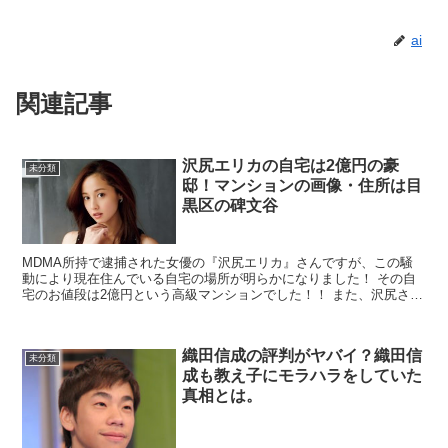
ai
関連記事
沢尻エリカの自宅は2億円の豪
未分類
邸！マンションの画像・住所は目
黒区の碑文谷
MDMA所持で逮捕された女優の『沢尻エリカ』さんですが、この騒
動により現在住んでいる自宅の場所が明らかになりました！ その自
宅のお値段は2億円という高級マンションでした！！ また、沢尻さん
以外にも芸能人の方が多く住んでい...
織田信成の評判がヤバイ？織田信
未分類
成も教え子にモラハラをしていた
真相とは。