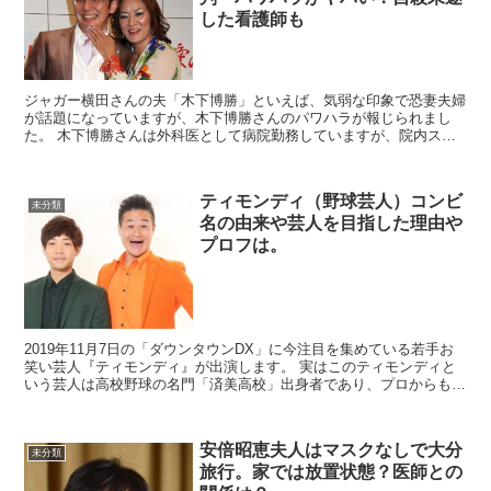
した看護師も
ジャガー横田さんの夫「木下博勝」といえば、気弱な印象で恐妻夫婦
が話題になっていますが、木下博勝さんのパワハラが報じられまし
た。 木下博勝さんは外科医として病院勤務していますが、院内スタ
ッフにパワハラを日常的にしていて、自殺未遂...
ティモンディ（野球芸人）コンビ
未分類
名の由来や芸人を目指した理由や
プロフは。
2019年11月7日の「ダウンタウンDX」に今注目を集めている若手お
笑い芸人『ティモンディ』が出演します。 実はこのティモンディと
いう芸人は高校野球の名門「済美高校」出身者であり、プロからもス
カウトが来ていたという実力の持ち主なんです...
安倍昭恵夫人はマスクなしで大分
未分類
旅行。家では放置状態？医師との