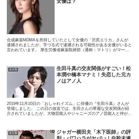
女優は？
合成麻薬MDMAを所持していたとして女優の「沢尻エリカ」さんが
逮捕されましたが、芋づる式で逮捕される可能性がある女優がいると
言われています。 厚生労働省麻薬取締部（通称：マトリ）がマーク
している人物が沢尻さんよりも格上の女優で...
生田斗真の交友関係がすごい！松
未分類
本潤や橋本マナミ！失恋した元カ
ノはアノ人
2019年11月10日の「おしゃれイズム」に俳優の『生田斗真』さんが
登場しました。 この日の放送では、生田さんの華麗な交友関係が紹
介されていましたが、大物芸能人やジャニーズのアノ芸能人と仲が良
いということが分かりました！ ...
ジャガー横田夫「木下医師」の評
未分類
判・パワハラがヤバい！自殺未遂