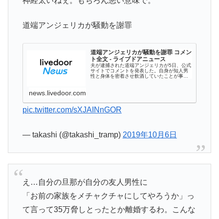
神経太いねぇ。もちろん悪い意味で。
道端アンジェリカが騒動を謝罪
道端アンジェリカが騒動を謝罪 コメン
ト全文 - ライブドアニュース
夫が逮捕された道端アンジェリカが5日、公式
サイトでコメントを発表した。自身が知人男
性と身体を密着させ飲酒していたことが事件
の原因だと言及。「多大なるご迷惑をおかけ
しました事を心より謝罪します」と綴ってい
news.livedoor.com
る
pic.twitter.com/sXJAINnGOR
— takashi (@takashi_tramp)
2019年10月6日
え…自分の旦那が自分の友人男性に
「お前の家族をメチャクチャにしてやろうか」っ
て言って35万脅しとったとか離婚するわ。こんな