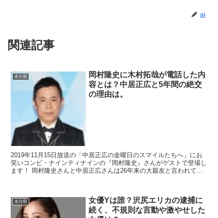
ai
関連記事
岡村隆史に木村拓哉が電話した内
未分類
容とは？中居正広と5年間の絶交
の理由は。
2019年11月15日放送の「中居正広の金曜日のスマイルたちへ」にお
笑いコンビ・ナインティナインの『岡村隆史』さんがゲストで登場し
ます！ 岡村隆史さんと中居正広さんは26年来の大親友と言われてい
ますが、5年間の絶交期間があった...
女優Yは誰？沢尻エリカの逮捕に
未分類
続く、不規則な言動や激やせした