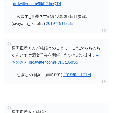
pic.twitter.com/9fkF2JmQT4
— 綾奈🔻_音夢🥦💛@夏ツ幕張2日目参戦。
(@ayana_ikura85)
2019年9月21日
窪田正孝くんが結婚とのことで、これからちのち
ゃんとヤケ酒女子会を開催したいと思います。
#
ちのさん
pic.twitter.com/FvzCtLG8S5
— むぎちの (@mugiiiii1001)
2019年9月21日
窪田正孝さん結婚かー