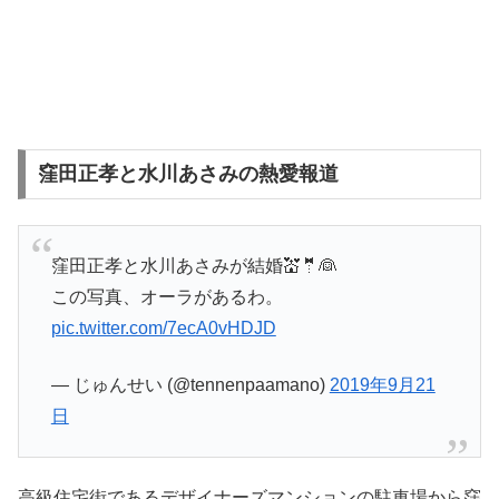
窪田正孝と水川あさみの熱愛報道
窪田正孝と水川あさみが結婚💒🤵👰
この写真、オーラがあるわ。
pic.twitter.com/7ecA0vHDJD
— じゅんせい (@tennenpaamano)
2019年9月21
日
高級住宅街であるデザイナーズマンションの駐車場から窪