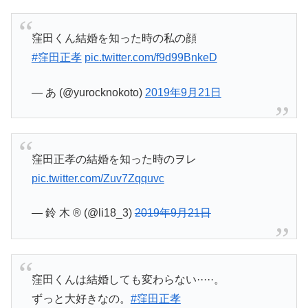
窪田くん結婚を知った時の私の顔
#窪田正孝
pic.twitter.com/f9d99BnkeD
— あ (@yurocknokoto)
2019年9月21日
窪田正孝の結婚を知った時のヲレ
pic.twitter.com/Zuv7Zqquvc
— 鈴 木 ® (@li18_3)
2019年9月21日
窪田くんは結婚しても変わらない·····。
ずっと大好きなの。
#窪田正孝