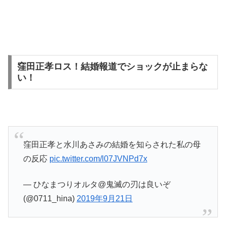
窪田正孝ロス！結婚報道でショックが止まらな
い！
窪田正孝と水川あさみの結婚を知らされた私の母
の反応
pic.twitter.com/l07JVNPd7x
— ひなまつりオルタ@鬼滅の刃は良いぞ
(@0711_hina)
2019年9月21日