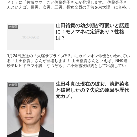
Ｐ！」に「佐藤ママ」こと佐藤亮子さんが登場します。 佐藤亮子さ
んといえば、長男、次男、三男、長女全員の子供を東大理Ⅲに合格さ
せた教育ママさんです。 ...
山田裕貴の幼少期が可愛いと話題
未分類
に！モノマネに定評あり？性格
は？
9月24日放送の「火曜サプライズSP」にカメレオン俳優といわれてい
る「山田裕貴」さんが登場します！ 山田裕貴さんといえば、NHK連
続テレビドラマ小説「なつぞら」に小畑雪次郎約として出演してい
て、多くの世代から人気を博しています...
生田斗真は現在の彼女、清野菜名
未分類
と破局したの？失恋の原因や歴代
元カノ。