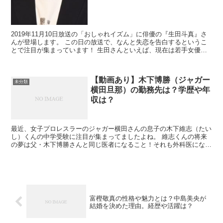
2019年11月10日放送の「おしゃれイズム」に俳優の『生田斗真』さ
んが登場します。 この日の放送で、なんと失恋を告白するというこ
とで注目が集まっています！ 生田さんといえば、現在は若手女優の
方と付き合っていると言われて...
【動画あり】木下博勝（ジャガー
未分類
横田旦那）の勤務先は？学歴や年
収は？
最近、女子プロレスラーのジャガー横田さんの息子の木下維志（たい
し）くんの中学受験に注目が集まってましたよね。 維志くんの将来
の夢は父・木下博勝さんと同じ医者になること！それも外科医になり
たいと日々勉強を頑張っているようです。 ...
富樫敬真の性格や魅力とは？中島美央が
結婚を決めた理由。経歴や活躍は？