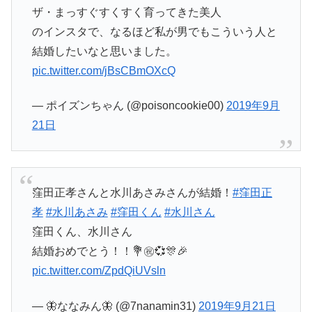
ザ・まっすぐすくすく育ってきた美人
のインスタで、なるほど私が男でもこういう人と
結婚したいなと思いました。
pic.twitter.com/jBsCBmOXcQ
— ポイズンちゃん (@poisoncookie00)
2019年9月
21日
窪田正孝さんと水川あさみさんが結婚！
#窪田正
孝
#水川あさみ
#窪田くん
#水川さん
窪田くん、水川さん
結婚おめでとう！！💐㊗️💞🎊🎉
pic.twitter.com/ZpdQiUVsln
— 🦋ななみん🦋 (@7nanamin31)
2019年9月21日