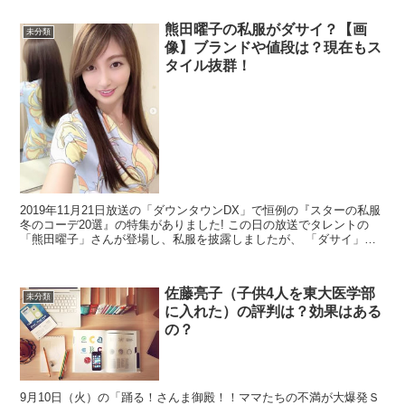
熊田曜子の私服がダサイ？【画
未分類
像】ブランドや値段は？現在もス
タイル抜群！
2019年11月21日放送の「ダウンタウンDX」で恒例の『スターの私服
冬のコーデ20選』の特集がありました! この日の放送でタレントの
「熊田曜子」さんが登場し、私服を披露しましたが、 「ダサイ」
「センスない」 な...
佐藤亮子（子供4人を東大医学部
未分類
に入れた）の評判は？効果はある
の？
9月10日（火）の「踊る！さんま御殿！！ママたちの不満が大爆発Ｓ