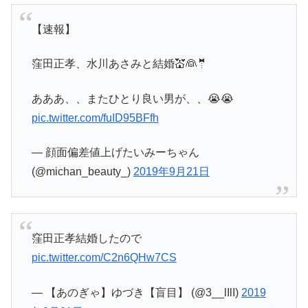
【速報】
窪田正孝、水川あさみと結婚💒👰🤵
あああ、、またひとり良い男が、、😭😭
pic.twitter.com/fuID95BFfh
— 顔面偏差値上げたいみーちゃん
(@michan_beauty_)
2019年9月21日
窪田正孝結婚したので
pic.twitter.com/C2n6QHw7CS
— 【あのぎゃ】ゆづき【盲目】 (@3__lIlI)
2019