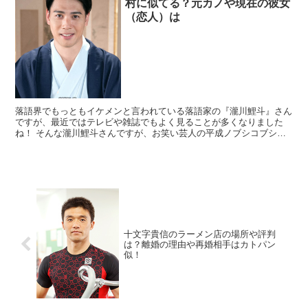
村に似てる？元カノや現在の彼女
（恋人）は
落語界でもっともイケメンと言われている落語家の『瀧川鯉斗』さん
ですが、最近ではテレビや雑誌でもよく見ることが多くなりました
ね！ そんな瀧川鯉斗さんですが、お笑い芸人の平成ノブシコブシの
「吉村崇」さんに似ていると密かに話題になっ...
十文字貴信のラーメン店の場所や評判
は？離婚の理由や再婚相手はカトパン
似！