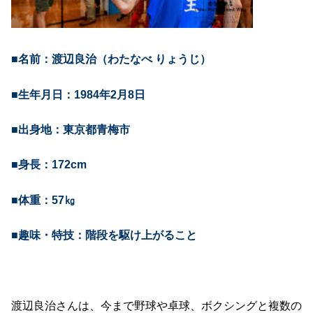
■名前：渡辺良治（わたなべ りょうじ）
■生年月日：1984年2月8日
■出身地：東京都青梅市
■身長：172cm
■体重：57㎏
■趣味・特技：階段を駆け上がること
渡辺良治さんは、今まで野球や卓球、ボクシングと複数の