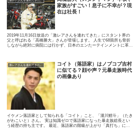
激レアさんを連れてきた。
家族がすごい！息子に不幸が？現
在は社長！
2019年11月16日放送の「激レアさんを連れてきた」にスタント界の
父と呼ばれる「高橋勝大」さんが登場します。 人生で68箇所も骨折
しながら絶対に病院には行かず、日本のエンたーテインメントに革命
をもたらしたとされるスゴイ人です...
コイト（落語家）はノブコブ吉村
激レアさんを連れてきた。
に似てる？顔や声？元暴走族時代
の画像あり
イケメン落語家として知られる「コイト」こと、「瀧川鯉斗」（たき
がわこいと）さん。 実は知識ゼロで落語家になった暴走族総長とい
う経歴の持ち主です。 最近、落語家の階級が上がり「真打ち」に昇
給し、メディアでの露出も増えてきま...