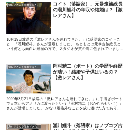
コイト（落語家）、元暴走族総長
激レアさんを連れてきた。
の瀧川鯉斗の年収や結婚は？【激
レアさん】
10月19日放送の「激レアさんを連れてきた。」に落語家のコイトこ
と、『瀧川鯉斗』さんが登場しました。 もともとは元暴走族総長と
いう何とも面白い経歴の方で、スタジオが笑の渦に包まれていまし
た。 また、高身長でイケメンというスペック...
岡村精二（ボート）の学歴や経歴
激レアさんを連れてきた。
が凄い！結婚や子供はいるの？
【激レアさん】
2020年3月21日放送の「激レアさんを連れてきた。」に手漕ぎボート
で日本からアメリカに渡ったという『岡村精二（おかむらせいじ）』
さんが登場しました。 かなり規格外なことを成し遂げた方でありま
すが、学歴や経歴が凄い方でした。 ...
瀧川鯉斗（落語家）はノブコブ吉
激レアさんを連れてきた。