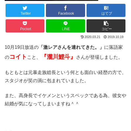
Twitter
Facebook
はてブ
Pocket
LINE
コピー
2020.03.21
2019.10.19
10月19日放送の
「激レアさんを連れてきた。」
に落語家
コイト
『瀧川鯉斗』
の
こと、
さんが登場しました。
もともとは元暴走族総長という何とも面白い経歴の方で、
スタジオが笑の渦に包まれていました。
また、高身長でイケメンというスペックである為、彼女や
結婚が気になってしまいますね＾＾