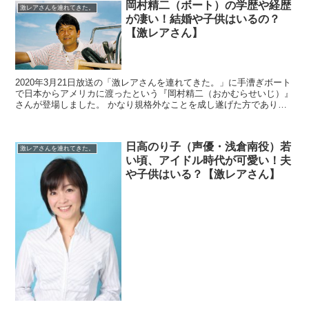
岡村精二（ボート）の学歴や経歴
激レアさんを連れてきた。
が凄い！結婚や子供はいるの？
【激レアさん】
2020年3月21日放送の「激レアさんを連れてきた。」に手漕ぎボート
で日本からアメリカに渡ったという『岡村精二（おかむらせいじ）』
さんが登場しました。 かなり規格外なことを成し遂げた方でありま
すが、学歴や経歴が凄い方でした。 ...
日高のり子（声優・浅倉南役）若
激レアさんを連れてきた。
い頃、アイドル時代が可愛い！夫
や子供はいる？【激レアさん】