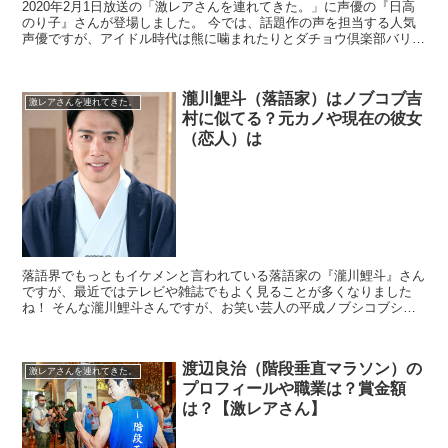
2020年2月1日放送の「激レアさんを連れてきた。」に声優の『日高
のり子』さんが登場しました。 今では、話題作の声を担当する人気
声優ですが、アイドル時代は熊に噛まれたりとダチョウ倶楽部バリに
雑な扱いを受けるアイドルだったそうです・・・...
瀧川鯉斗（落語家）はノブコブ吉
激レアさんを連れてきた。
村に似てる？元カノや現在の彼女
（恋人）は
落語界でもっともイケメンと言われている落語家の『瀧川鯉斗』さん
ですが、最近ではテレビや雑誌でもよく見ることが多くなりました
ね！ そんな瀧川鯉斗さんですが、お笑い芸人の平成ノブシコブシの
「吉村崇」さんに似ていると密かに話題になっ...
渡辺良治（階段垂直マラソン）の
激レアさんを連れてきた。
プロフィールや職業は？賞金額
は？【激レアさん】