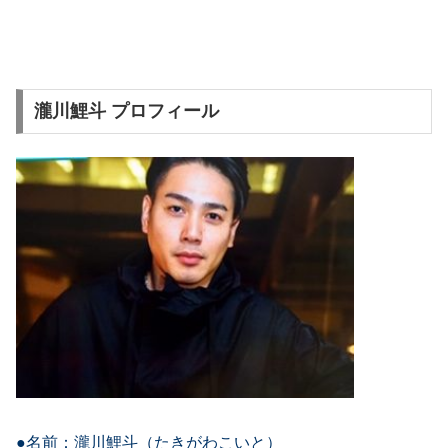
瀧川鯉斗 プロフィール
●名前：瀧川鯉斗（たきがわこいと）