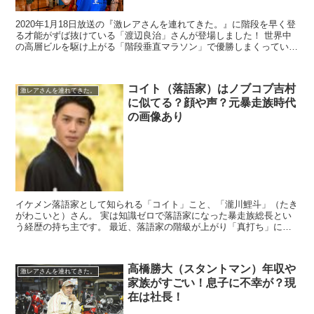
2020年1月18日放送の『激レアさんを連れてきた。』に階段を早く登
る才能がずば抜けている「渡辺良治」さんが登場しました！ 世界中
の高層ビルを駆け上がる「階段垂直マラソン」で優勝しまくっている
すごい方でした！！ ...
コイト（落語家）はノブコブ吉村
激レアさんを連れてきた。
に似てる？顔や声？元暴走族時代
の画像あり
イケメン落語家として知られる「コイト」こと、「瀧川鯉斗」（たき
がわこいと）さん。 実は知識ゼロで落語家になった暴走族総長とい
う経歴の持ち主です。 最近、落語家の階級が上がり「真打ち」に昇
給し、メディアでの露出も増えてきま...
高橋勝大（スタントマン）年収や
激レアさんを連れてきた。
家族がすごい！息子に不幸が？現
在は社長！