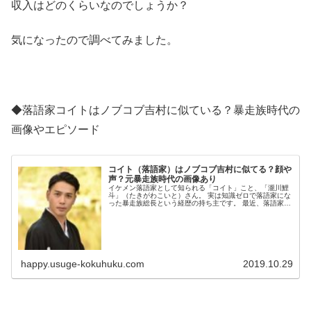
収入はどのくらいなのでしょうか？
気になったので調べてみました。
◆落語家コイトはノブコブ吉村に似ている？暴走族時代の
画像やエピソード
コイト（落語家）はノブコブ吉村に似てる？顔や
声？元暴走族時代の画像あり
イケメン落語家として知られる「コイト」こと、「瀧川鯉
斗」（たきがわこいと）さん。 実は知識ゼロで落語家にな
った暴走族総長という経歴の持ち主です。 最近、落語家の
階級が上がり「真打ち」に昇給し、メディアでの露出も増
えてきま...
happy.usuge-kokuhuku.com
2019.10.29