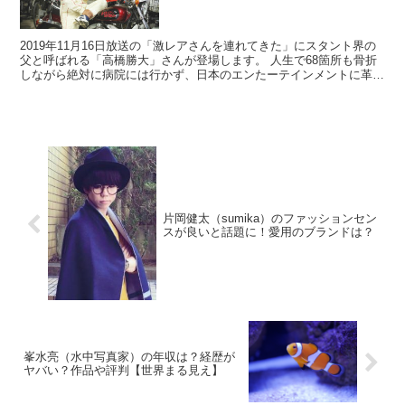
2019年11月16日放送の「激レアさんを連れてきた」にスタント界の
父と呼ばれる「高橋勝大」さんが登場します。 人生で68箇所も骨折
しながら絶対に病院には行かず、日本のエンたーテインメントに革命
をもたらしたとされるスゴイ人です...
片岡健太（sumika）のファッションセン
スが良いと話題に！愛用のブランドは？
峯水亮（水中写真家）の年収は？経歴が
ヤバい？作品や評判【世界まる見え】