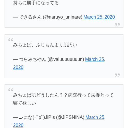
持ちに勝手になってる
— できるさん (@naruyo_uninare)
March 25, 2020
みちょぱ、ふじもんより肌汚い
— つらみちやん (@valuuuuuuuun)
March 25,
2020
みちょぱ肌どうしたん？？病院行って栄養とって
寝て欲しい
— 🍳にな(･ﾟρﾟ)JIP’s (@JIPSNINA)
March 25,
2020