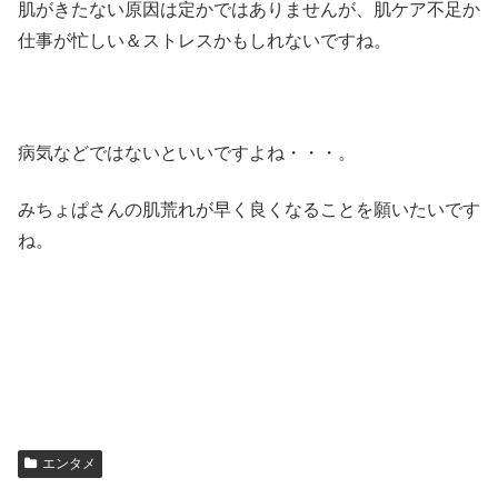
肌がきたない原因は定かではありませんが、肌ケア不足か
仕事が忙しい＆ストレスかもしれないですね。
病気などではないといいですよね・・・。
みちょぱさんの肌荒れが早く良くなることを願いたいです
ね。
エンタメ