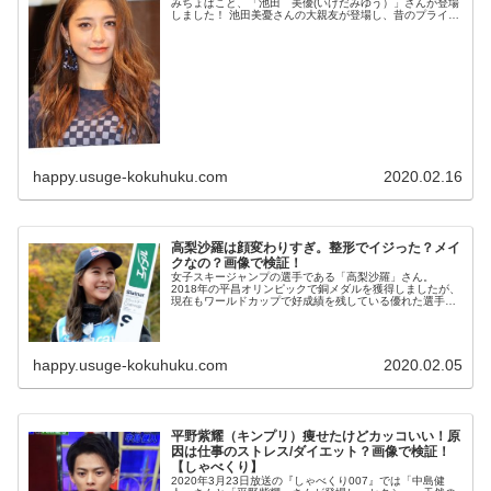
みちょぱこと、「池田 美優(いけだみゆう）」さんが登場
しました！ 池田美憂さんの大親友が登場し、昔のプライベ
ート情報がたくさん出てきていましたね。 スポーツ万能
と...
happy.usuge-kokuhuku.com
2020.02.16
高梨沙羅は顔変わりすぎ。整形でイジった？メイ
クなの？画像で検証！
女子スキージャンプの選手である「高梨沙羅」さん。
2018年の平昌オリンピックで銅メダルを獲得しましたが、
現在もワールドカップで好成績を残している優れた選手で
すよね。 競技以外でも、メイクで顔が変わって“綺麗にな
った”と...
happy.usuge-kokuhuku.com
2020.02.05
平野紫耀（キンプリ）痩せたけどカッコいい！原
因は仕事のストレス/ダイエット？画像で検証！
【しゃべくり】
2020年3月23日放送の『しゃべくり007』では「中島健