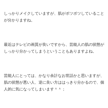
しっかりメイクしていますが、肌がボツボツしていること
が分かりますね。
最近はテレビの画質が良いですから、芸能人の肌の状態が
しっかり分かってしまうということもありますよね。
芸能人にとっては、かなり余計なお世話かと思いますが、
肌の状態が悪い人、逆に良い方ははっきり分かるので、個
人的に気になってしまいます＾＾；