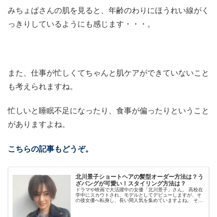
みちょぱさんの肌を見ると、年齢のわりにほうれい線がく
っきりしているようにも感じます・・・。
また、仕事が忙しくてちゃんと肌ケアができていないこと
も考えられますね。
忙しいと睡眠不足になったり、食事が偏ったりということ
がありますよね。
こちらの記事もどうぞ。
北川景子ショートヘアの髪型オーダー方法は？う
ざバングが可愛い！スタイリング方法は？
ドラマや映画で大活躍中の女優「北川景子」さん。 高校在
学中にスカウトされ、モデルとしてデビューしますが、そ
の後女優へ転身し、長い間人気を集めていますよね。 そん
な多くの世代から長い間人気を集めている北川景子さんで
すが、シ...