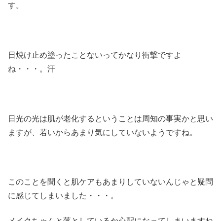
す。
日焼け止め塗ったことないってかなり衝撃ですよ
ね・・・。汗
日光の光は肌が老化するということは周知の事実かと思い
ますが、若いからあまり気にしていないようですね。
このことを聞くと肌ケアもあまりしていないんじゃと疑問
に感じてしまいました・・・。
メイクちゃんと落としているか心配になってしまいますね