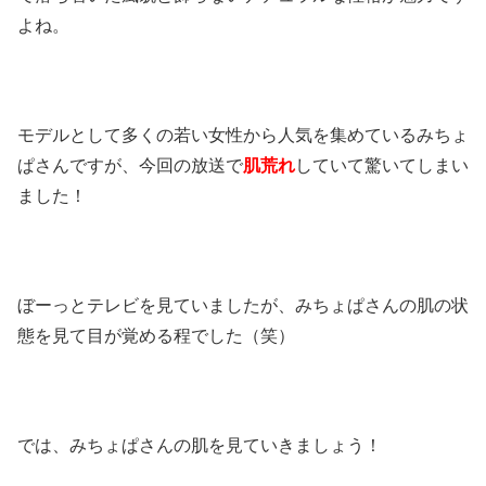
よね。
モデルとして多くの若い女性から人気を集めているみちょ
ぱさんですが、今回の放送で
肌荒れ
していて驚いてしまい
ました！
ぼーっとテレビを見ていましたが、みちょぱさんの肌の状
態を見て目が覚める程でした（笑）
では、みちょぱさんの肌を見ていきましょう！