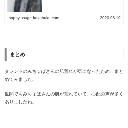
happy.usuge-kokuhuku.com
2020.03.10
まとめ
タレントのみちょぱさんの肌荒れが気になったため、まと
めてみました。
世間でもみちょぱさんの肌が荒れていて、心配の声が多く
ありましたね。