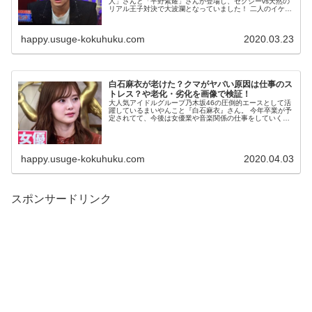
人」さんと「平野紫耀」さんが登場し、セクシーvs天然の
リアル王子対決で大波瀾となっていました！ 二人のイケメ
ンが登場し、注目が集まっていますが、なんだか平野さん
の見た目...
happy.usuge-kokuhuku.com
2020.03.23
白石麻衣が老けた？クマがヤバい原因は仕事のス
トレス？や老化・劣化を画像で検証！
大人気アイドルグループ乃木坂46の圧倒的エースとして活
躍しているまいやんこと『白石麻衣』さん。 今年卒業が予
定されてて、今後は女優業や音楽関係の仕事をしていくと
言われていますね。 今後の活躍が気になるところですが...
happy.usuge-kokuhuku.com
2020.04.03
スポンサードリンク