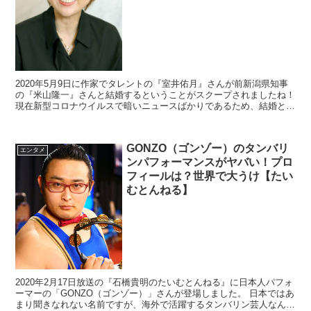
2020年5月9日に作家でタレントの『室井佑月』さんが前新潟県知事
の『米山隆一』さんと結婚するということがスクープされましたね！
現在新型コロナウイルスで暗いニュースばかりであるため、結婚とい
うニュースは明るい話題ですよね。 ...
GONZO（ゴンゾー）のタンバリ
エンタメ
ンパフォーマンスがヤバい！プロ
フィールは？世界で大うけ【たい
むとんねる】
2020年2月17日放送の『石橋貴明のたいむとんねる』に日本人パフォ
ーマーの「GONZO（ゴンゾー）」さんが登場しました。 日本ではあ
まり聞きなれない名前ですが、海外で活躍するタンバリン芸人なんで