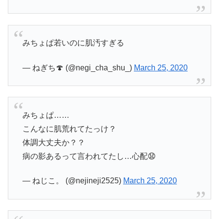
みちょぱ若いのに肌汚すぎる
— ねぎち🍄 (@negi_cha_shu_)
March 25, 2020
みちょぱ……
こんなに肌荒れてたっけ？
体調大丈夫か？？
病の影あるって言われてたし…心配😧
— ねじこ。 (@nejineji2525)
March 25, 2020