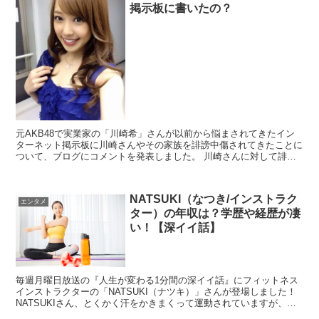
掲示板に書いたの？
元AKB48で実業家の「川崎希」さんが以前から悩まされてきたイン
ターネット掲示板に川崎さんやその家族を誹謗中傷されてきたことに
ついて、ブログにコメントを発表しました。 川崎さんに対して誹謗
中傷していた女性二人が侮辱罪で書類送検...
NATSUKI（なつき/インストラク
エンタメ
ター）の年収は？学歴や経歴が凄
い！【深イイ話】
毎週月曜日放送の『人生が変わる1分間の深イイ話』にフィットネス
インストラクターの「NATSUKI（ナツキ）」さんが登場しました！
NATSUKIさん、とくかく汗をかきまくって運動されていますが、
NATSUKIに憧れる女性が急増...